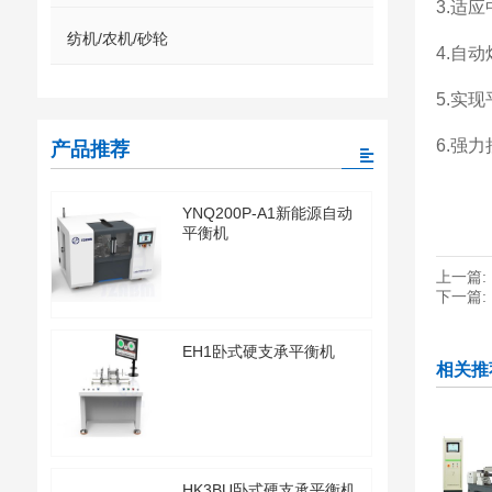
3.适
纺机/农机/砂轮
4.自
5.实
6.强
产品推荐
YNQ200P-A1新能源自动
平衡机
上一篇:
下一篇:
EH1卧式硬支承平衡机
相关推
HK3BU卧式硬支承平衡机