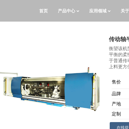
首页
产品中心
应用领域
关
传动轴
衡望该机
平衡的柔
于普通传
上料更方
售价
品牌
产地
定制
在线提