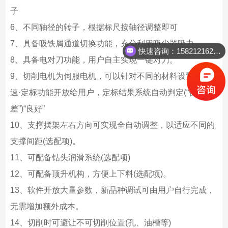
子
6、不同轴径的转子，根据标尺按轴径调整即可
7、具备吸铁屑通道切换功能，充分利用吸尘器吸力。
快速咨询：15821216242
8、具备电对刀功能，用户自主实现一键对刀。
9、切削电机为伺服电机，可以针对不同的材料设置切削转
速·定标功能开放给用户，定标结果系统自动判定(“优秀“较
差”)“良好”
10、支撑摆架左右方向可实现全自动调整，以适应不同的
支撑间距(选配项)。
11、可配备钻头润滑系统(选配项)
12、可配备顶升机构，方便上下料(选配项)。
13、软件开放大量参数，新品种调试可由用户自行完成，
无需增加额外成本。
14、切削时可避让不可切削位置(孔、油槽等)