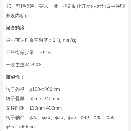
15、可根据用户要求，做一些定制化开发(技术协议中注明
开发内容)。
设备精度：
最小可达剩余平衡度：0.1g mm/kg;
不平衡减少量：≥95%；
一次去重率:≥90%;
兼容性：
转子外径：φ100-φ200mm
转子叠厚：60mm-240mm
支撑间距：130mm-400mm
转子轴径：φ20、φ25、φ30、φ35、φ40、φ45、φ50、
φ55、φ60mm