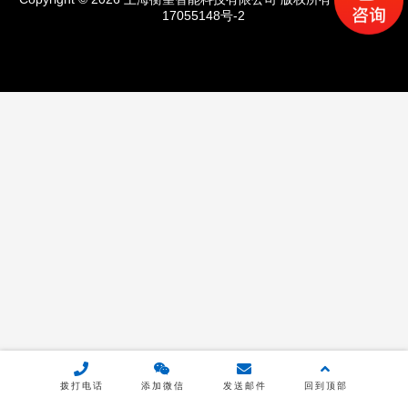
产品中心
17055148号-2
通用平衡机
高速平衡机
立式平衡机
传动轴专用平衡机
卧式硬支承平衡机
定制款平衡机
应用领域
拨打电话
添加微信
发送邮件
回到顶部
新能源汽车