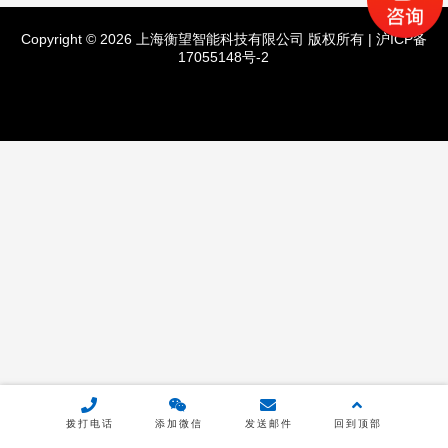
产品分类
Copyright © 2026 上海衡望智能科技有限公司 版权所有 |
沪ICP备
产品中心
17055148号-2
通用平衡机
高速平衡机
立式平衡机
传动轴专用平衡机
卧式硬支承平衡机
定制款平衡机
应用领域
拨打电话
添加微信
发送邮件
回到顶部